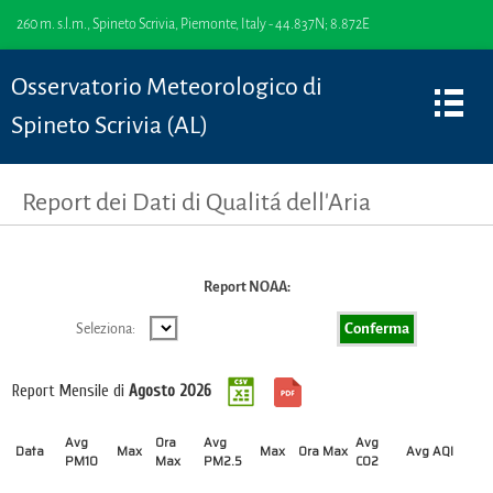
260 m. s.l.m., Spineto Scrivia, Piemonte, Italy - 44.837N; 8.872E
Osservatorio Meteorologico di
Spineto Scrivia (AL)
Report dei Dati di Qualitá dell'Aria
Report NOAA:
Seleziona: