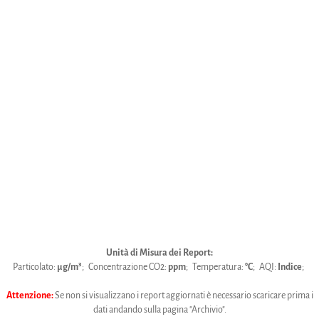
Unità di Misura dei Report:
Particolato:
µg/m³
; Concentrazione CO2:
ppm
; Temperatura:
°C
; AQI:
Indice
;
Attenzione:
Se non si visualizzano i report aggiornati è necessario scaricare prima i
dati andando sulla pagina "Archivio".