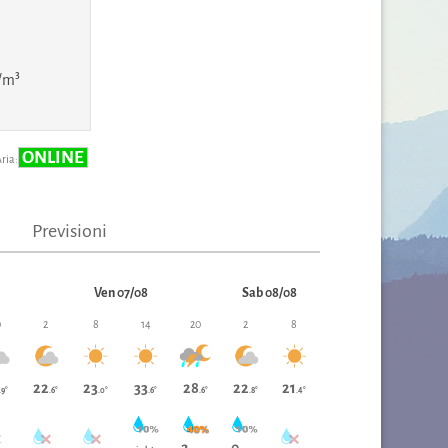
/m³
ONLINE
ria:
Previsioni
Ven 07/08
Sab 08/08
0
2
8
14
20
2
8
22
23
33
28
22
21
.9°
.6°
.0°
.6°
.6°
.8°
.4°