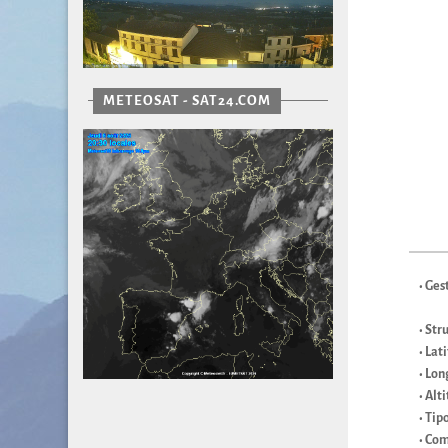
METEOSAT - SAT24.COM
• Ges
• St
• Lat
• Lon
• Alt
• Tip
• Co