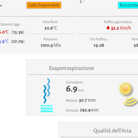
Caldo Sopportabile
Brezza tes
Dew Point:
Raffica giornaliera:
Estremi Oggi:
20.6
°C
32.2
Km/h
6.0
°C
(
15.39
)
Pressione:
Ora Raffica:
Wind
4.9
°C
(
07.09
)
1010.9
hPa
19.08
28
Evapotraspirazione
Giornaliera:
6.9
mm
30.7
mm
Mensile:
740.9
mm
Annuale:
Qualità dell'Aria