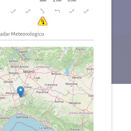
2
0
isolate
.3 mm
.3 mm
adar Meteorologico