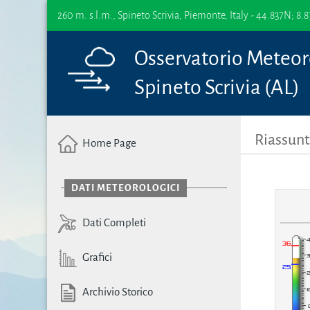
260 m. s.l.m., Spineto Scrivia, Piemonte, Italy - 44.837N; 8.
Osservatorio Meteor
Spineto Scrivia (AL)
Riassunt
Home Page
DATI METEOROLOGICI
Dati Completi
Grafici
Archivio Storico