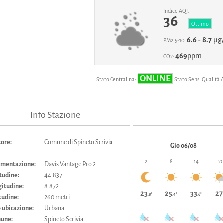
Indice AQI:
36
Ottimo
6.6
-
8.7
µg
PM2.5-10:
469
ppm
CO2:
ONLINE
Stato Centralina:
Stato Sens. Qualità A
Info Stazione
tore:
Comune di Spineto Scrivia
Gio 06/08
2
8
14
2
rumentazione:
Davis Vantage Pro 2
itudine:
44.837
gitudine:
8.872
23
25
33
27
.8°
.4°
.6°
itudine:
260 metri
o ubicazione:
Urbana
mune:
Spineto Scrivia