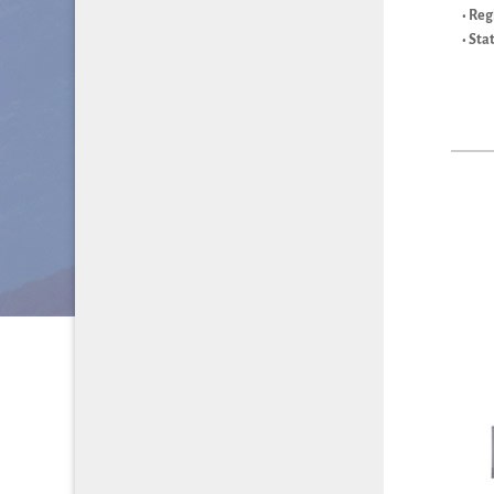
• Reg
• Sta