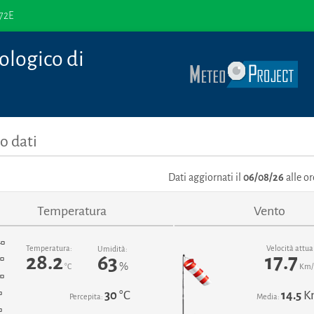
872E
ologico di
o dati
Dati aggiornati il
06/08/26
alle or
Temperatura
Vento
Temperatura:
Velocità attua
Umidità:
28.2
17.7
63
%
°C
Km/
30
°C
14.5
K
Percepita:
Media: