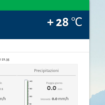
+ 28
°C
e
21.35
Precipitazioni
le:
Pioggia giorno:
0.0
h
S
mm
m/h
0.0
mm/h
Intensità: