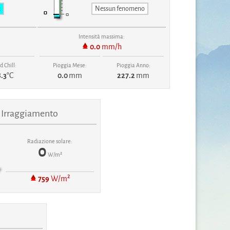
a
Nessun fenomeno
Intensità massima:
0.0
mm/h
 Chill:
Pioggia Mese:
Pioggia Anno:
.3
°C
0.0
mm
227.2
mm
Irraggiamento
Radiazione solare:
0
W/m²
759
W/m²