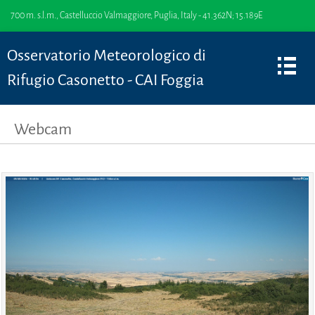
700 m. s.l.m., Castelluccio Valmaggiore, Puglia, Italy - 41.362N; 15.189E
Osservatorio Meteorologico di
Rifugio Casonetto - CAI Foggia
Webcam