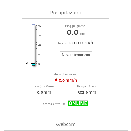
Precipitazioni
Pioggia giorno:
0.0
mm
0.0
mm/h
Intensità:
Nessun fenomeno
Intensità massima:
0.0
mm/h
Pioggia Mese:
Pioggia Anno:
0.0
mm
302.6
mm
ONLINE
Stato Centralina:
Webcam