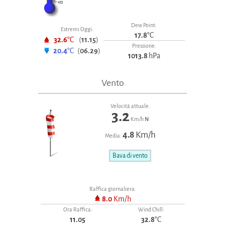
Dew Point:
Estremi Oggi:
17.8
°C
32.6
°C
(
11.15
)
Pressione:
20.4
°C
(
06.29
)
1013.8
hPa
Vento
Velocità attuale:
3.2
Km/h
N
4.8
Km/h
Media:
Bava di vento
Raffica giornaliera:
8.0
Km/h
Ora Raffica:
Wind Chill:
11.05
32.8
°C