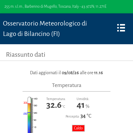
255 m. s.l.m., Barberino di Mugello, Toscana, Italy - 43.972N; 11.271E
Osservatorio Meteorologico di
Lago di Bilancino (FI)
Riassunto dati
Dati aggiornati il
09/08/26
alle ore
11.16
Temperatura
Temperatura:
Umidità:
32.6
41
%
°C
34
°C
Percepita:
Caldo