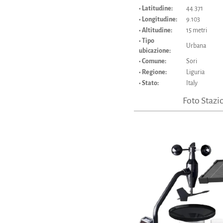
• Latitudine:
44.371
• Longitudine:
9.103
• Altitudine:
15 metri
• Tipo
Urbana
ubicazione:
• Comune:
Sori
• Regione:
Liguria
• Stato:
Italy
Foto Stazi