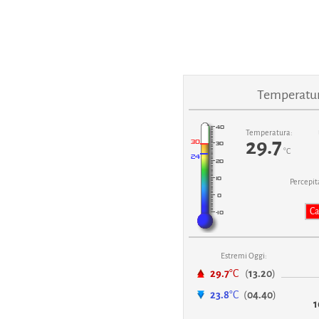
Temperatu
Temperatura:
29.7
°C
Percepit
Ca
Estremi Oggi:
29.7
°C
(
13.20
)
23.8
°C
(
04.40
)
1