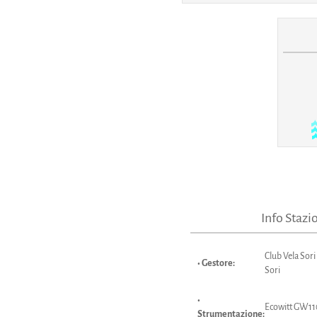
Info Stazi
Club Vela Sori
• Gestore:
Sori
•
Ecowitt GW11
Strumentazione: