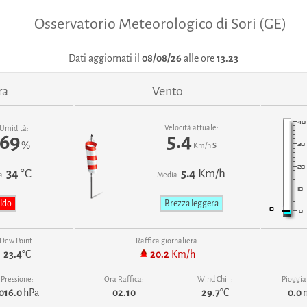
Osservatorio Meteorologico di Sori (GE)
Dati aggiornati il
08/08/26
alle ore
13.23
ra
Vento
Velocità attuale:
Umidità:
5.4
69
%
Km/h
S
34
°C
5.4
Km/h
a:
Media:
ldo
Brezza leggera
Dew Point:
Raffica giornaliera:
23.4
°C
20.2
Km/h
Pressione:
Ora Raffica:
Wind Chill:
Pioggia
016.0
hPa
02.10
29.7
°C
0.0