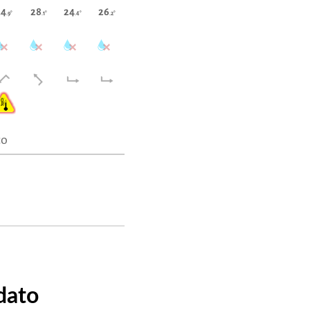
34
28
24
26
.9°
.1°
.4°
.2°
co