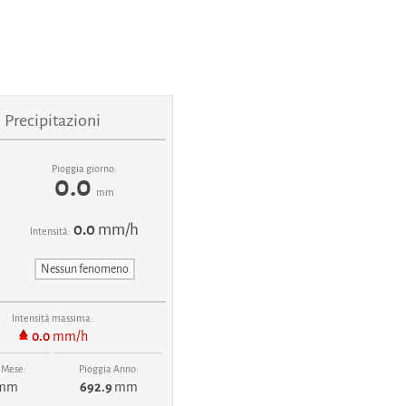
Precipitazioni
Pioggia giorno:
0.0
mm
0.0
mm/h
Intensità:
Nessun fenomeno
Intensità massima:
0.0
mm/h
 Mese:
Pioggia Anno:
mm
692.9
mm