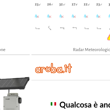
23
26
32
27
22
23
.2°
.1°
.0°
.6°
.2°
.7°
one
Radar Meteorologi