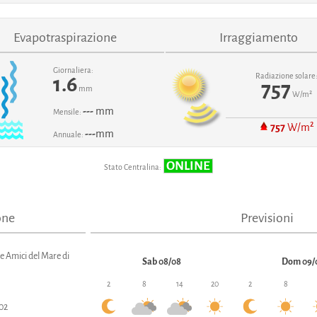
Evapotraspirazione
Irraggiamento
Giornaliera:
Radiazione solare
1.6
757
mm
W/m²
---
mm
Mensile:
757
W/m²
---
mm
Annuale:
ONLINE
Stato Centralina:
one
Previsioni
 e Amici del Mare di
Sab 08/08
Dom 09/
2
8
14
20
2
8
02