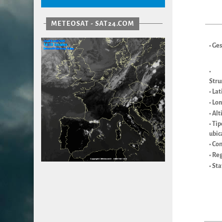
METEOSAT - SAT24.COM
• Ge
•
Stru
• La
• Lo
• Alt
• Tip
ubic
• Co
• Re
• Sta