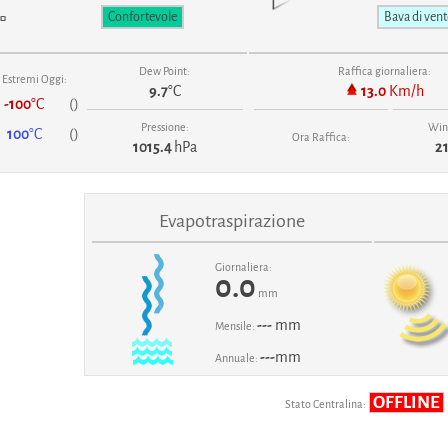
Confortevole
Bava di ven
Dew Point:
Raffica giornaliera:
Estremi Oggi:
9.7
°C
13.0
Km/h
-100
°C
(
)
Pressione:
Wind
100
°C
(
)
Ora Raffica:
1015.4
hPa
21
Evapotraspirazione
Giornaliera:
0.0
mm
---
mm
Mensile:
---
mm
Annuale:
OFFLINE
Stato Centralina: