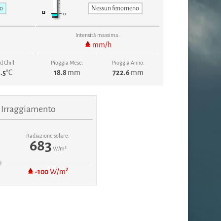
to
Nessun fenomeno
Intensità massima:
mm/h
 Chill:
Pioggia Mese:
Pioggia Anno:
.5
°C
18.8
mm
722.6
mm
Irraggiamento
Radiazione solare:
683
W/m²
-100
W/m²