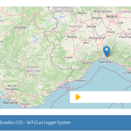
Eusebio (GE) - WiFi/Lan Logger System