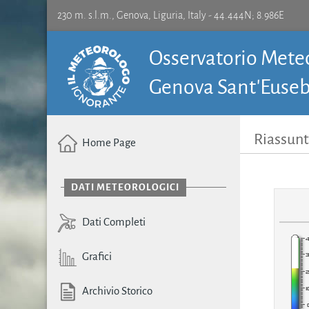
230 m. s.l.m., Genova, Liguria, Italy - 44.444N; 8.986E
Osservatorio Meteo
Genova Sant'Euseb
Riassunt
Home Page
DATI METEOROLOGICI
Dati Completi
Grafici
Archivio Storico