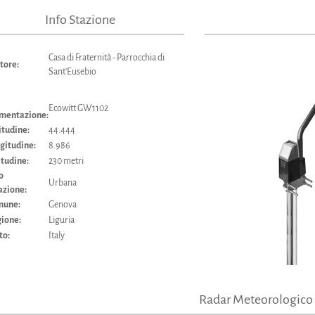
Info Stazione
Casa di Fraternità - Parrocchia di
store:
Sant'Eusebio
Ecowitt GW1102
mentazione:
titudine:
44.444
ngitudine:
8.986
itudine:
230 metri
o
Urbana
azione:
mune:
Genova
gione:
Liguria
to:
Italy
Radar Meteorologico