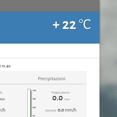
+ 22
°C
e
11.40
Precipitazioni
le:
Pioggia giorno:
0.0
NW
mm
m/h
0.0
mm/h
Intensità: