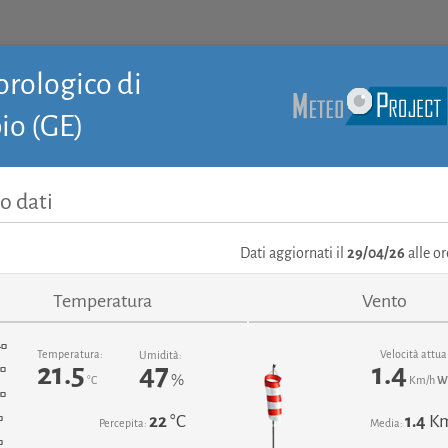
rologico di
io (GE)
o dati
Dati aggiornati il
29/04/26
alle or
Temperatura
Vento
Temperatura:
Velocità attua
Umidità:
21.5
1.4
47
%
°C
Km/h
W
22
°C
1.4
K
Percepita:
Media: